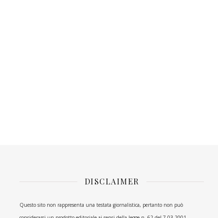
DISCLAIMER
Questo sito non rappresenta una testata giornalistica, pertanto non può
considerarsi un prodotto editoriale ai sensi della legge n. 62 del 7.03.2001.