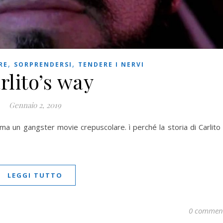
,
,
RE
SORPRENDERSI
TENDERE I NERVI
rlito’s way
Gennaio 2, 2019
lma un gangster movie crepuscolare. ì perché la storia di Carlito
LEGGI TUTTO
0 commen