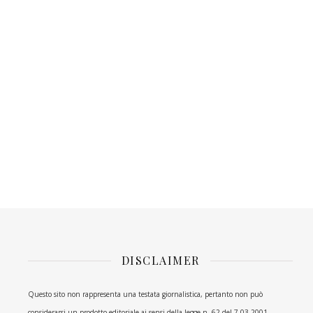
DISCLAIMER
Questo sito non rappresenta una testata giornalistica, pertanto non può
considerarsi un prodotto editoriale ai sensi della legge n. 62 del 7.03.2001.