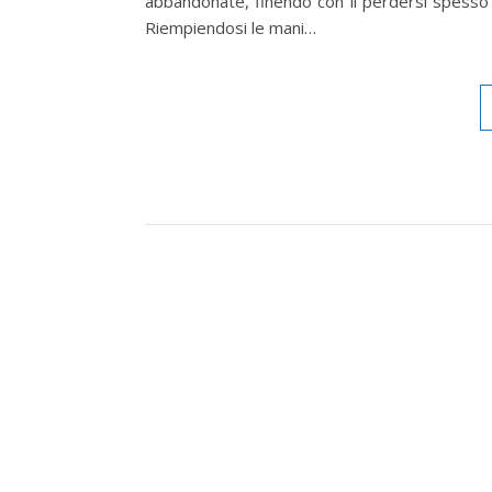
abbandonate, finendo con il perdersi spesso i
Riempiendosi le mani…