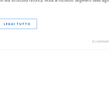
n una eccessiva retorica, vicina al rischioso degenero della lagn
LEGGI TUTTO
0 commen