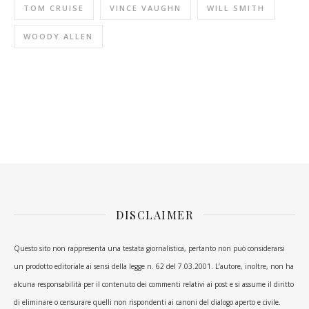
TOM CRUISE
VINCE VAUGHN
WILL SMITH
WOODY ALLEN
DISCLAIMER
Questo sito non rappresenta una testata giornalistica, pertanto non può considerarsi
un prodotto editoriale ai sensi della legge n. 62 del 7.03.2001. L’autore, inoltre, non ha
alcuna responsabilità per il contenuto dei commenti relativi ai post e si assume il diritto
di eliminare o censurare quelli non rispondenti ai canoni del dialogo aperto e civile.