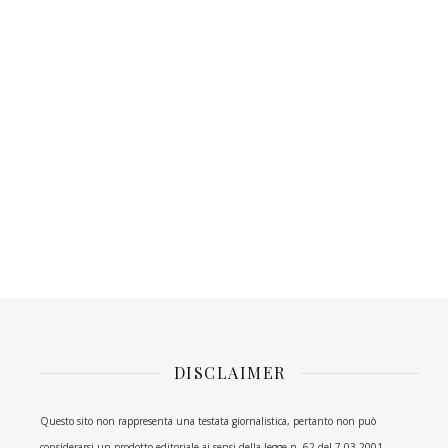
DISCLAIMER
Questo sito non rappresenta una testata giornalistica, pertanto non può
considerarsi un prodotto editoriale ai sensi della legge n. 62 del 7.03.2001.