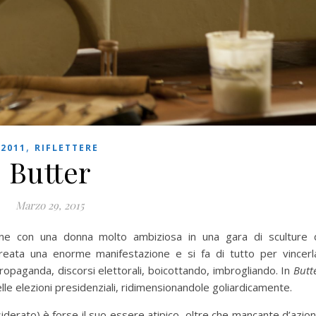
,
2011
RIFLETTERE
Butter
Marzo 29, 2015
ne con una donna molto ambiziosa in una gara di sculture 
eata una enorme manifestazione e si fa di tutto per vincerl
ropaganda, discorsi elettorali, boicottando, imbrogliando. In
Butt
lle elezioni presidenziali, ridimensionandole goliardicamente.
derato) è forse il suo essere atipico, oltre che mancante d’azio