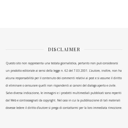
DISCLAIMER
Questo sito non rappresenta una testata giornalistica, pertanto non può considerarsi
un prodotto editoriale ai sensi della legge n. 62 del 7.03.2001. L’autore, inoltre, non ha
alcuna responsabilità per il contenuto dei commenti relativi ai post e si assume il diritto
di eliminare o censurare quelli non rispondenti ai canoni del dialogo aperto e civile.
Salvo diversa indicazione, le immagini e i prodotti multimediali pubblicati sono reperiti
dal Web e contrassegnati da copyright. Nel caso in cui la pubblicazione di tali materiali
dovesse ledere il diritto d’autore si prega di contattarmi per la loro immediata rimozione.