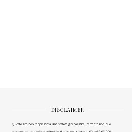
DISCLAIMER
Questo sito non rappresenta una testata giornalistica, pertanto non può
considerarsi un prodotto editoriale ai sensi della legge n. 62 del 7.03.2001.