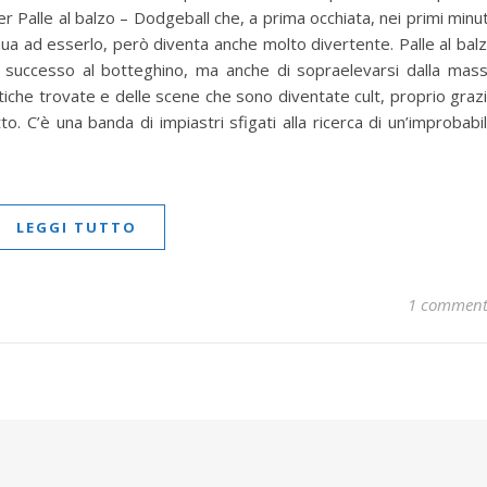
 Palle al balzo – Dodgeball che, a prima occhiata, nei primi minut
ua ad esserlo, però diventa anche molto divertente. Palle al bal
l successo al botteghino, ma anche di sopraelevarsi dalla mas
iche trovate e delle scene che sono diventate cult, proprio graz
. C’è una banda di impiastri sfigati alla ricerca di un’improbabi
LEGGI TUTTO
1 commen