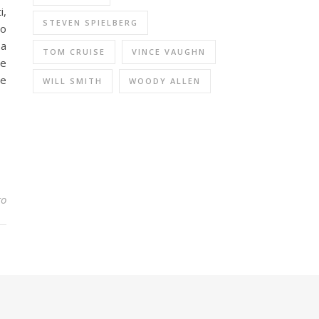
i,
STEVEN SPIELBERG
zo
sa
TOM CRUISE
VINCE VAUGHN
ie
le
WILL SMITH
WOODY ALLEN
to