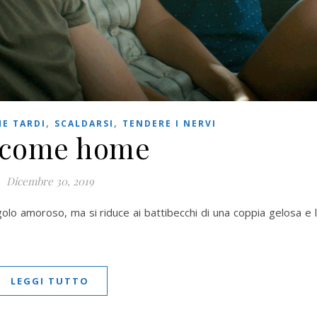
,
,
HE TARDI
SCALDARSI
TENDERE I NERVI
come home
Dicembre 30, 2019
 amoroso, ma si riduce ai battibecchi di una coppia gelosa e 
LEGGI TUTTO