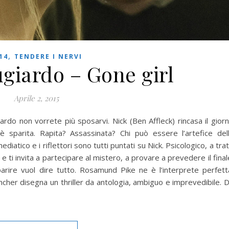
,
14
TENDERE I NERVI
giardo – Gone girl
Aprile 2, 2015
do non vorrete più sposarvi. Nick (Ben Affleck) rincasa il gior
è sparita. Rapita? Assassinata? Chi può essere l’artefice del
tico e i riflettori sono tutti puntati su Nick. Psicologico, a trat
e ti invita a partecipare al mistero, a provare a prevedere il final
ire vuol dire tutto. Rosamund Pike ne è l’interprete perfett
Fincher disegna un thriller da antologia, ambiguo e imprevedibile. 