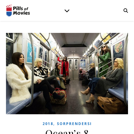
,
2018
SORPRENDERSI
Ocean’s 8