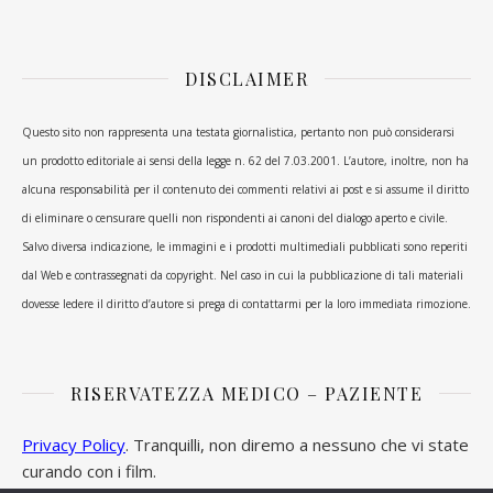
DISCLAIMER
Questo sito non rappresenta una testata giornalistica, pertanto non può considerarsi
un prodotto editoriale ai sensi della legge n. 62 del 7.03.2001. L’autore, inoltre, non ha
alcuna responsabilità per il contenuto dei commenti relativi ai post e si assume il diritto
di eliminare o censurare quelli non rispondenti ai canoni del dialogo aperto e civile.
Salvo diversa indicazione, le immagini e i prodotti multimediali pubblicati sono reperiti
dal Web e contrassegnati da copyright. Nel caso in cui la pubblicazione di tali materiali
dovesse ledere il diritto d’autore si prega di contattarmi per la loro immediata rimozione.
RISERVATEZZA MEDICO – PAZIENTE
Privacy Policy
. Tranquilli, non diremo a nessuno che vi state
curando con i film.