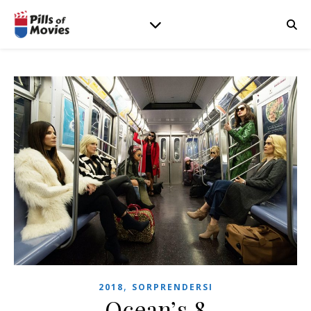
,
2018
SORPRENDERSI
Ocean’s 8