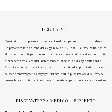
DISCLAIMER
Questo sito non rappresenta una testata giornalistica, pertanto non può considerarsi
un prodotto editoriale ai sensi della legge n. 62 del 7.03.2001. L’autore, inoltre, non ha
alcuna responsabilità per il contenuto dei commenti relativi ai post e si assume il diritto
di eliminare o censurare quelli non rispondenti ai canoni del dialogo aperto e civile.
Salvo diversa indicazione, le immagini e i prodotti multimediali pubblicati sono reperiti
dal Web e contrassegnati da copyright. Nel caso in cui la pubblicazione di tali materiali
dovesse ledere il diritto d’autore si prega di contattarmi per la loro immediata rimozione.
RISERVATEZZA MEDICO – PAZIENTE