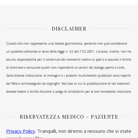
DISCLAIMER
Questo sito non rappresenta una testata giornalistica, pertanto non può considerarsi
un prodotto editoriale ai sensi della legge n. 62 del 7.03.2001. L’autore, inoltre, non ha
alcuna responsabilità per il contenuto dei commenti relativi ai post e si assume il diritto
di eliminare o censurare quelli non rispondenti ai canoni del dialogo aperto e civile.
Salvo diversa indicazione, le immagini e i prodotti multimediali pubblicati sono reperiti
dal Web e contrassegnati da copyright. Nel caso in cui la pubblicazione di tali materiali
dovesse ledere il diritto d’autore si prega di contattarmi per la loro immediata rimozione.
RISERVATEZZA MEDICO – PAZIENTE
Privacy Policy
. Tranquilli, non diremo a nessuno che vi state