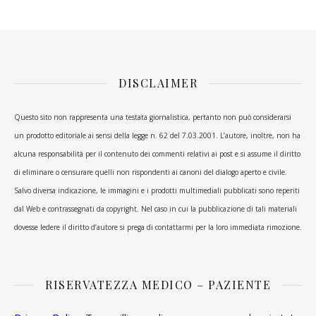
DISCLAIMER
Questo sito non rappresenta una testata giornalistica, pertanto non può considerarsi
un prodotto editoriale ai sensi della legge n. 62 del 7.03.2001. L’autore, inoltre, non ha
alcuna responsabilità per il contenuto dei commenti relativi ai post e si assume il diritto
di eliminare o censurare quelli non rispondenti ai canoni del dialogo aperto e civile.
Salvo diversa indicazione, le immagini e i prodotti multimediali pubblicati sono reperiti
dal Web e contrassegnati da copyright. Nel caso in cui la pubblicazione di tali materiali
dovesse ledere il diritto d’autore si prega di contattarmi per la loro immediata rimozione.
RISERVATEZZA MEDICO – PAZIENTE