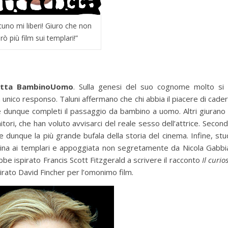
uno mi liberi! Giuro che non
rò più film sui templari!”
etta BambinoUomo
. Sulla genesi del suo cognome molto si
un unico responso. Taluni affermano che chi abbia il piacere di cade
e dunque completi il passaggio da bambino a uomo. Altri giurano
itori, che han voluto avvisarci del reale sesso dell’attrice. Secon
dunque la più grande bufala della storia del cinema. Infine, stu
icina ai templari e appoggiata non segretamente da Nicola Gabbi
bbe ispirato Francis Scott Fitzgerald a scrivere il racconto
Il curio
pirato David Fincher per l’omonimo film.