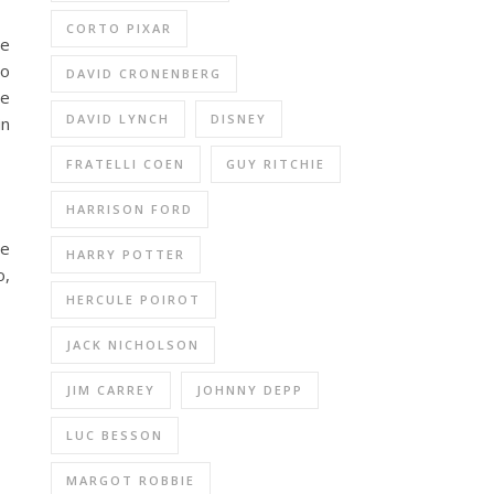
CORTO PIXAR
 e
to
DAVID CRONENBERG
he
DAVID LYNCH
DISNEY
in
FRATELLI COEN
GUY RITCHIE
HARRISON FORD
te
HARRY POTTER
o,
HERCULE POIROT
JACK NICHOLSON
JIM CARREY
JOHNNY DEPP
LUC BESSON
MARGOT ROBBIE