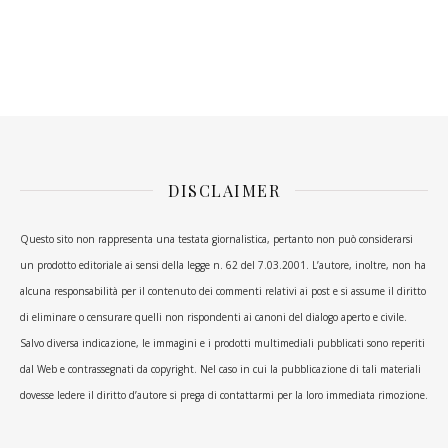
DISCLAIMER
Questo sito non rappresenta una testata giornalistica, pertanto non può considerarsi
un prodotto editoriale ai sensi della legge n. 62 del 7.03.2001. L’autore, inoltre, non ha
alcuna responsabilità per il contenuto dei commenti relativi ai post e si assume il diritto
di eliminare o censurare quelli non rispondenti ai canoni del dialogo aperto e civile.
Salvo diversa indicazione, le immagini e i prodotti multimediali pubblicati sono reperiti
dal Web e contrassegnati da copyright. Nel caso in cui la pubblicazione di tali materiali
dovesse ledere il diritto d’autore si prega di contattarmi per la loro immediata rimozione.