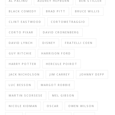
AL PACINO
AUDREY HEPBURN
BEN STILLER
BLACK COMEDY
BRAD PITT
BRUCE WILLIS
CLINT EASTWOOD
CORTOMETRAGGIO
CORTO PIXAR
DAVID CRONENBERG
DAVID LYNCH
DISNEY
FRATELLI COEN
GUY RITCHIE
HARRISON FORD
HARRY POTTER
HERCULE POIROT
JACK NICHOLSON
JIM CARREY
JOHNNY DEPP
LUC BESSON
MARGOT ROBBIE
MARTIN SCORSESE
MEL GIBSON
NICOLE KIDMAN
OSCAR
OWEN WILSON