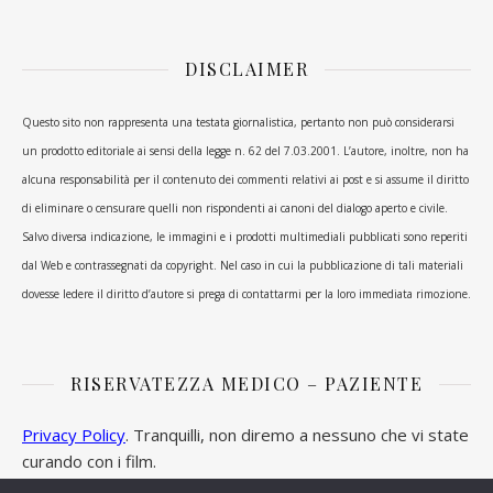
DISCLAIMER
Questo sito non rappresenta una testata giornalistica, pertanto non può considerarsi
un prodotto editoriale ai sensi della legge n. 62 del 7.03.2001. L’autore, inoltre, non ha
alcuna responsabilità per il contenuto dei commenti relativi ai post e si assume il diritto
di eliminare o censurare quelli non rispondenti ai canoni del dialogo aperto e civile.
Salvo diversa indicazione, le immagini e i prodotti multimediali pubblicati sono reperiti
dal Web e contrassegnati da copyright. Nel caso in cui la pubblicazione di tali materiali
dovesse ledere il diritto d’autore si prega di contattarmi per la loro immediata rimozione.
RISERVATEZZA MEDICO – PAZIENTE
Privacy Policy
. Tranquilli, non diremo a nessuno che vi state
curando con i film.