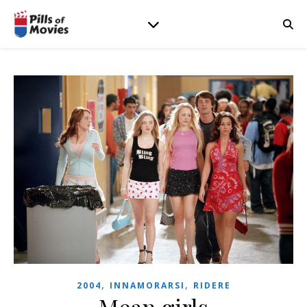
,
,
2004
INNAMORARSI
RIDERE
Mean girls