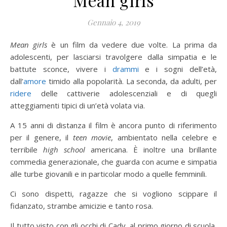
Gennaio 4, 2019
Mean girls
è un film da vedere due volte. La prima da
adolescenti, per lasciarsi travolgere dalla simpatia e le
battute sconce, vivere i
drammi
e i sogni dell’età,
dall’
amore
timido alla popolarità. La seconda, da adulti, per
ridere
delle cattiverie adolescenziali e di quegli
atteggiamenti tipici di un’età volata via.
A 15 anni di distanza il film è ancora punto di riferimento
per il genere, il
teen movie
, ambientato nella celebre e
terribile
high school
americana. È inoltre una brillante
commedia generazionale, che guarda con acume e simpatia
alle turbe giovanili e in particolar modo a quelle femminili.
Ci sono dispetti, ragazze che si vogliono scippare il
fidanzato, strambe amicizie e tanto rosa.
Il tutto visto con gli occhi di Cady, al primo giorno di scuola,