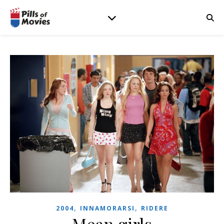
,
,
2004
INNAMORARSI
RIDERE
Mean girls