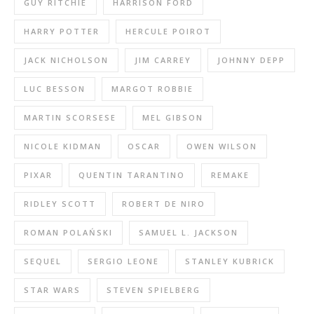
GUY RITCHIE
HARRISON FORD
HARRY POTTER
HERCULE POIROT
JACK NICHOLSON
JIM CARREY
JOHNNY DEPP
LUC BESSON
MARGOT ROBBIE
MARTIN SCORSESE
MEL GIBSON
NICOLE KIDMAN
OSCAR
OWEN WILSON
PIXAR
QUENTIN TARANTINO
REMAKE
RIDLEY SCOTT
ROBERT DE NIRO
ROMAN POLAŃSKI
SAMUEL L. JACKSON
SEQUEL
SERGIO LEONE
STANLEY KUBRICK
STAR WARS
STEVEN SPIELBERG