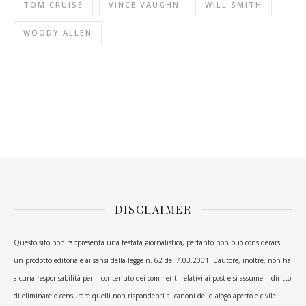
TOM CRUISE
VINCE VAUGHN
WILL SMITH
WOODY ALLEN
DISCLAIMER
Questo sito non rappresenta una testata giornalistica, pertanto non può considerarsi
un prodotto editoriale ai sensi della legge n. 62 del 7.03.2001. L’autore, inoltre, non ha
alcuna responsabilità per il contenuto dei commenti relativi ai post e si assume il diritto
di eliminare o censurare quelli non rispondenti ai canoni del dialogo aperto e civile.