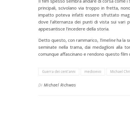
Il film spesso sembra andare di corsa come i suo
principali, scivolano via troppo in fretta, no
impatto poteva infatti essere sfruttato magg
dove l’alternanza dei punti di vista sui var
appesantisce l’incedere della storia.
Detto questo, con rammarico,
Timeline
ha la s
seminate nella trama, dai medaglioni alla t
comunque affascinano e rendono questo film u
Guerra dei cent'anni
medioevo
Michael Chr
Di
Michael Richwas