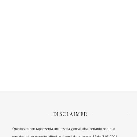
DISCLAIMER
Questo sito non rappresenta una testata giornalistica, pertanto non può
considerarsi un prodotto editoriale ai sensi della legge n. 62 del 7.03.2001.