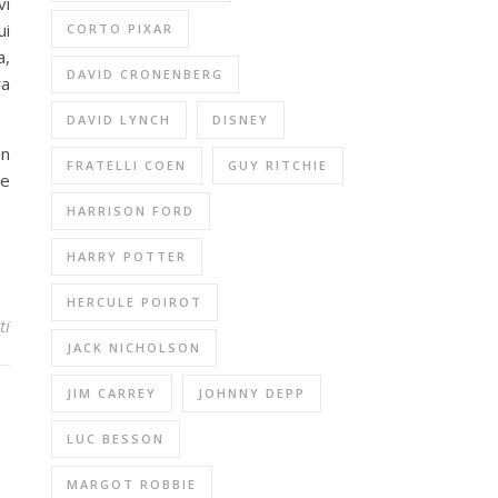
vi
ui
CORTO PIXAR
a,
DAVID CRONENBERG
ra
DAVID LYNCH
DISNEY
on
FRATELLI COEN
GUY RITCHIE
he
HARRISON FORD
HARRY POTTER
HERCULE POIROT
ti
JACK NICHOLSON
JIM CARREY
JOHNNY DEPP
LUC BESSON
MARGOT ROBBIE