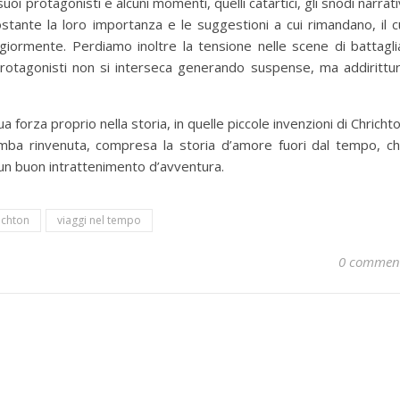
i protagonisti e alcuni momenti, quelli catartici, gli snodi narrati
nostante la loro importanza e le suggestioni a cui rimandano, il c
iormente. Perdiamo inoltre la tensione nelle scene di battagli
i protagonisti non si interseca generando suspense, ma addirittu
ua forza proprio nella storia, in quelle piccole invenzioni di Chricht
omba rinvenuta, compresa la storia d’amore fuori dal tempo, c
n buon intrattenimento d’avventura.
ichton
viaggi nel tempo
0 commen