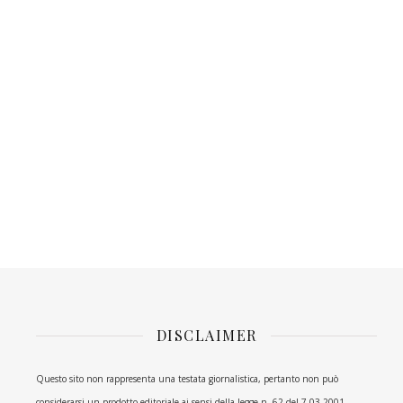
DISCLAIMER
Questo sito non rappresenta una testata giornalistica, pertanto non può
considerarsi un prodotto editoriale ai sensi della legge n. 62 del 7.03.2001.