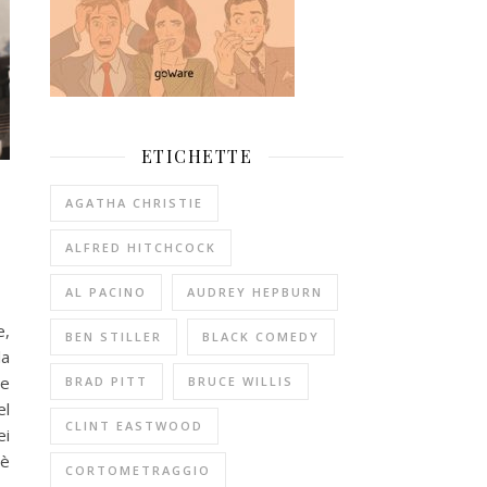
ETICHETTE
AGATHA CHRISTIE
ALFRED HITCHCOCK
AL PACINO
AUDREY HEPBURN
e,
BEN STILLER
BLACK COMEDY
la
te
BRAD PITT
BRUCE WILLIS
el
CLINT EASTWOOD
ei
 è
CORTOMETRAGGIO