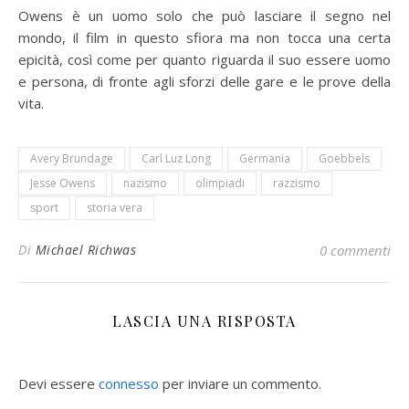
Owens è un uomo solo che può lasciare il segno nel
mondo, il film in questo sfiora ma non tocca una certa
epicità, così come per quanto riguarda il suo essere uomo
e persona, di fronte agli sforzi delle gare e le prove della
vita.
Avery Brundage
Carl Luz Long
Germania
Goebbels
Jesse Owens
nazismo
olimpiadi
razzismo
sport
storia vera
Di
Michael Richwas
0 commenti
LASCIA UNA RISPOSTA
Devi essere
connesso
per inviare un commento.