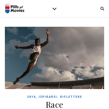
,
,
2016
ISPIRARSI
RIFLETTERE
Race