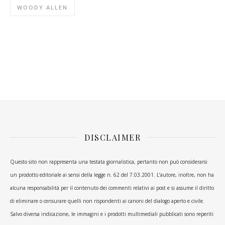
WOODY ALLEN
DISCLAIMER
Questo sito non rappresenta una testata giornalistica, pertanto non può considerarsi
un prodotto editoriale ai sensi della legge n. 62 del 7.03.2001. L’autore, inoltre, non ha
alcuna responsabilità per il contenuto dei commenti relativi ai post e si assume il diritto
di eliminare o censurare quelli non rispondenti ai canoni del dialogo aperto e civile.
Salvo diversa indicazione, le immagini e i prodotti multimediali pubblicati sono reperiti