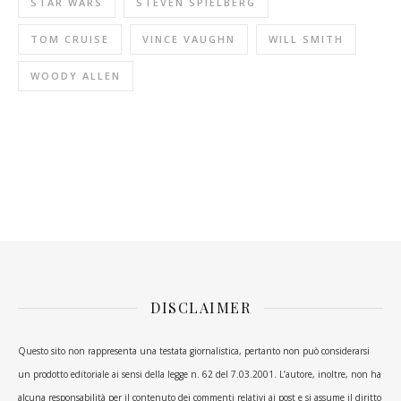
STAR WARS
STEVEN SPIELBERG
TOM CRUISE
VINCE VAUGHN
WILL SMITH
WOODY ALLEN
DISCLAIMER
Questo sito non rappresenta una testata giornalistica, pertanto non può considerarsi
un prodotto editoriale ai sensi della legge n. 62 del 7.03.2001. L’autore, inoltre, non ha
alcuna responsabilità per il contenuto dei commenti relativi ai post e si assume il diritto