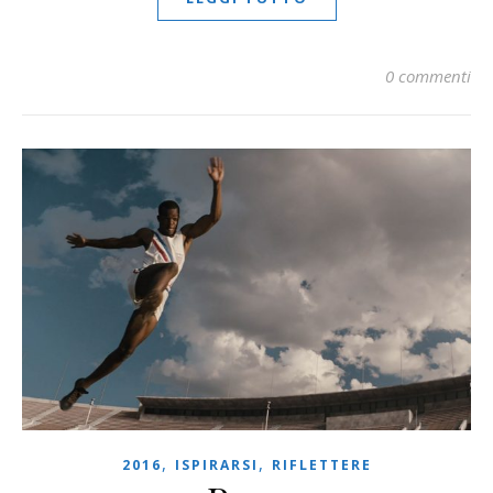
0 commenti
,
,
2016
ISPIRARSI
RIFLETTERE