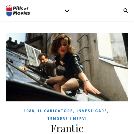
,
,
,
1988
IL CARICATORE
INVESTIGARE
TENDERE I NERVI
Frantic