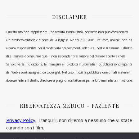
DISCLAIMER
Questo sito non rappresenta una testata giornalistica, pertanto non può considerarsi
un prodotto editoriale ai sensi della legge n. 62 del 7.03.2001. L’autore, inoltre, non ha
alcuna responsabilità per il contenuto dei commenti relativi ai post e si assume il diritto
di eliminare o censurare quelli non rispondenti ai canoni del dialogo aperto e civile.
Salvo diversa indicazione, le immagini e i prodotti multimediali pubblicati sono reperiti
dal Web e contrassegnati da copyright. Nel caso in cui la pubblicazione di tali materiali
dovesse ledere il diritto d’autore si prega di contattarmi per la loro immediata rimozione.
RISERVATEZZA MEDICO – PAZIENTE
Privacy Policy
. Tranquilli, non diremo a nessuno che vi state
curando con i film.