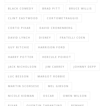
BLACK COMEDY
BRAD PITT
BRUCE WILLIS
CLINT EASTWOOD
CORTOMETRAGGIO
CORTO PIXAR
DAVID CRONENBERG
DAVID LYNCH
DISNEY
FRATELLI COEN
GUY RITCHIE
HARRISON FORD
HARRY POTTER
HERCULE POIROT
JACK NICHOLSON
JIM CARREY
JOHNNY DEPP
LUC BESSON
MARGOT ROBBIE
MARTIN SCORSESE
MEL GIBSON
NICOLE KIDMAN
OSCAR
OWEN WILSON
PIXAR
QUENTIN TARANTINO
REMAKE