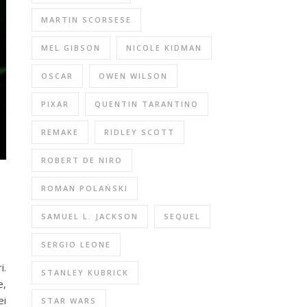
MARTIN SCORSESE
MEL GIBSON
NICOLE KIDMAN
OSCAR
OWEN WILSON
PIXAR
QUENTIN TARANTINO
REMAKE
RIDLEY SCOTT
ROBERT DE NIRO
ROMAN POLAŃSKI
SAMUEL L. JACKSON
SEQUEL
SERGIO LEONE
i.
STANLEY KUBRICK
e,
ei
STAR WARS