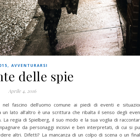
,
015
AVVENTURARSI
nte delle spie
Aprile 4, 2016
nel fascino dell’uomo comune ai piedi di eventi e situazio
un lato all’altro è una scrittura che ribalta il senso degli even
a. La regia di Spielberg, il suo modo e la sua voglia di racconta
mpagnare da personaggi incisivi e ben interpretati, di cui si p
re altri. Difetti? La mancanza di un colpo di scena o un fina