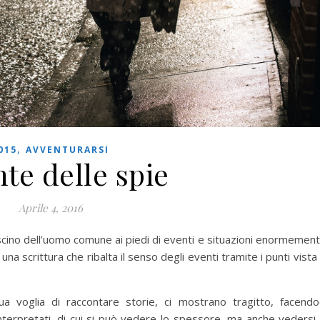
,
015
AVVENTURARSI
nte delle spie
Aprile 4, 2016
cino dell’uomo comune ai piedi di eventi e situazioni enormemen
 è una scrittura che ribalta il senso degli eventi tramite i punti vista
a voglia di raccontare storie, ci mostrano tragitto, facendo
terpretati, di cui si può vedere lo spessore, ma anche vedersi