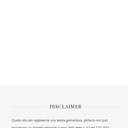
DISCLAIMER
Questo sito non rappresenta una testata giornalistica, pertanto non può
considerarsi un prodotto editoriale ai sensi della legge n. 62 del 7.03.2001.