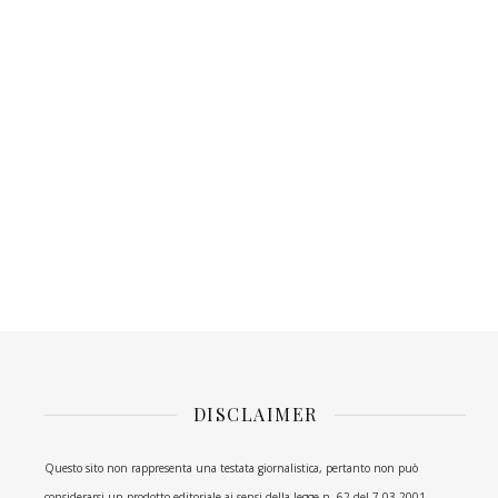
DISCLAIMER
Questo sito non rappresenta una testata giornalistica, pertanto non può
considerarsi un prodotto editoriale ai sensi della legge n. 62 del 7.03.2001.