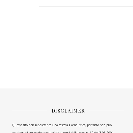
DISCLAIMER
Questo sito non rappresenta una testata giornalistica, pertanto non può
considerarsi un prodotto editoriale ai sensi della legge n. 62 del 7.03.2001.