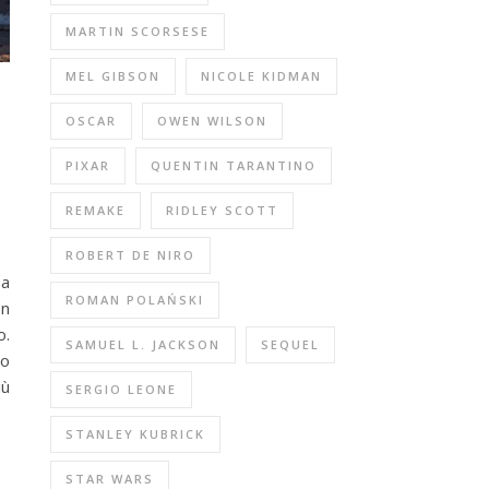
MARTIN SCORSESE
MEL GIBSON
NICOLE KIDMAN
OSCAR
OWEN WILSON
PIXAR
QUENTIN TARANTINO
REMAKE
RIDLEY SCOTT
ROBERT DE NIRO
 a
ROMAN POLAŃSKI
on
o.
SAMUEL L. JACKSON
SEQUEL
io
iù
SERGIO LEONE
STANLEY KUBRICK
STAR WARS