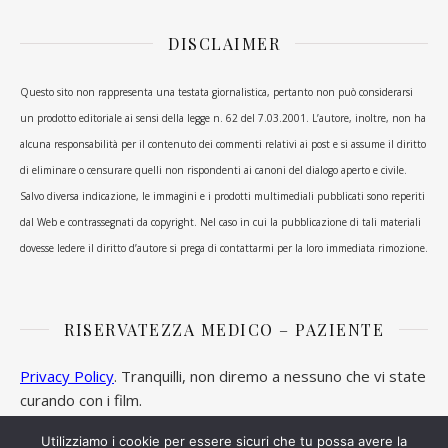
DISCLAIMER
Questo sito non rappresenta una testata giornalistica, pertanto non può considerarsi
un prodotto editoriale ai sensi della legge n. 62 del 7.03.2001. L’autore, inoltre, non ha
alcuna responsabilità per il contenuto dei commenti relativi ai post e si assume il diritto
di eliminare o censurare quelli non rispondenti ai canoni del dialogo aperto e civile.
Salvo diversa indicazione, le immagini e i prodotti multimediali pubblicati sono reperiti
dal Web e contrassegnati da copyright. Nel caso in cui la pubblicazione di tali materiali
dovesse ledere il diritto d’autore si prega di contattarmi per la loro immediata rimozione.
RISERVATEZZA MEDICO – PAZIENTE
Privacy Policy
. Tranquilli, non diremo a nessuno che vi state
curando con i film.
Utilizziamo i cookie per essere sicuri che tu possa avere la