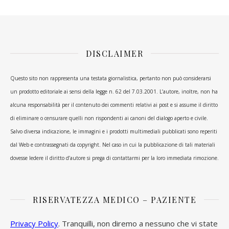
DISCLAIMER
Questo sito non rappresenta una testata giornalistica, pertanto non può considerarsi
un prodotto editoriale ai sensi della legge n. 62 del 7.03.2001. L’autore, inoltre, non ha
alcuna responsabilità per il contenuto dei commenti relativi ai post e si assume il diritto
di eliminare o censurare quelli non rispondenti ai canoni del dialogo aperto e civile.
Salvo diversa indicazione, le immagini e i prodotti multimediali pubblicati sono reperiti
dal Web e contrassegnati da copyright. Nel caso in cui la pubblicazione di tali materiali
dovesse ledere il diritto d’autore si prega di contattarmi per la loro immediata rimozione.
RISERVATEZZA MEDICO – PAZIENTE
Privacy Policy
. Tranquilli, non diremo a nessuno che vi state