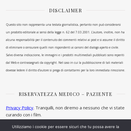
DISCLAIMER
Questo sito non rappresenta una testata giornalistica, pertanto non può considerarsi
un prodotto editoriale ai sensi della legge n. 62 del 7.03.2001. L’autore, inoltre, non ha
alcuna responsabilità per il contenuto dei commenti relativi ai post e si assume il diritto
di eliminare o censurare quelli non rispondenti ai canoni del dialogo aperto e civile.
Salvo diversa indicazione, le immagini e i prodotti multimediali pubblicati sono reperiti
dal Web e contrassegnati da copyright. Nel caso in cui la pubblicazione di tali materiali
dovesse ledere il diritto d’autore si prega di contattarmi per la loro immediata rimozione.
RISERVATEZZA MEDICO – PAZIENTE
Privacy Policy
. Tranquilli, non diremo a nessuno che vi state
curando con i film.
Utilizziamo i cookie per essere sicuri che tu possa avere la