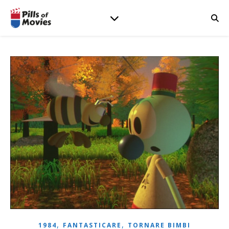
,
,
1984
FANTASTICARE
TORNARE BIMBI