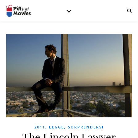
,
,
2011
LEGGE
SORPRENDERSI
The Lincoln Lawyer