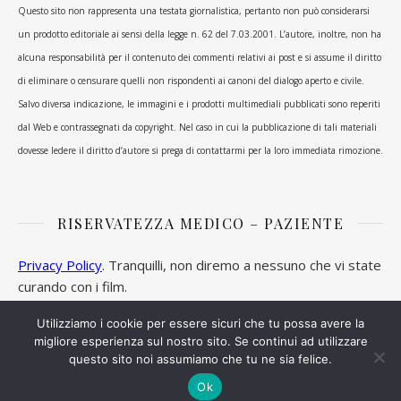
Questo sito non rappresenta una testata giornalistica, pertanto non può considerarsi
un prodotto editoriale ai sensi della legge n. 62 del 7.03.2001. L’autore, inoltre, non ha
alcuna responsabilità per il contenuto dei commenti relativi ai post e si assume il diritto
di eliminare o censurare quelli non rispondenti ai canoni del dialogo aperto e civile.
Salvo diversa indicazione, le immagini e i prodotti multimediali pubblicati sono reperiti
dal Web e contrassegnati da copyright. Nel caso in cui la pubblicazione di tali materiali
dovesse ledere il diritto d’autore si prega di contattarmi per la loro immediata rimozione.
RISERVATEZZA MEDICO – PAZIENTE
Privacy Policy
. Tranquilli, non diremo a nessuno che vi state
curando con i film.
Utilizziamo i cookie per essere sicuri che tu possa avere la
migliore esperienza sul nostro sito. Se continui ad utilizzare
questo sito noi assumiamo che tu ne sia felice.
Ashe Tema di
WP Royal
.
Ok