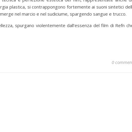
rurgia plastica, si contrappongono fortemente ai suoni sintetici del
immerge nel marcio e nel sudiciume, spargendo sangue e trucco.
ellezza, spurgano violentemente dall’essenza del film di Refn ch
0 commen