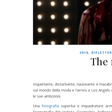
,
2016
RIFLETTER
The
Inquietante, disturbante, nauseante e macab
sul mondo della moda e l’arrivo a Los Angels d
le sue ambizioni.
Una
fotografia
superba e inquadrature armo
l’iconografia del regista. Geometria, bellez