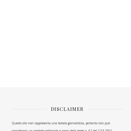
DISCLAIMER
Questo sito non rappresenta una testata giornalistica, pertanto non può
considerarsi un prodotto editoriale ai sensi della legge n. 62 del 7.03.2001.