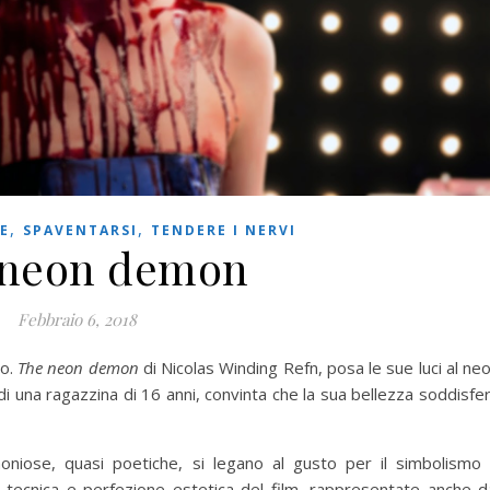
,
,
E
SPAVENTARSI
TENDERE I NERVI
 neon demon
Febbraio 6, 2018
ro.
The neon demon
di Nicolas Winding Refn, posa le sue luci al ne
i una ragazzina di 16 anni, convinta che la sua bellezza soddisfe
niose, quasi poetiche, si legano al gusto per il simbolismo
za tecnica e perfezione estetica del film, rappresentate anche d