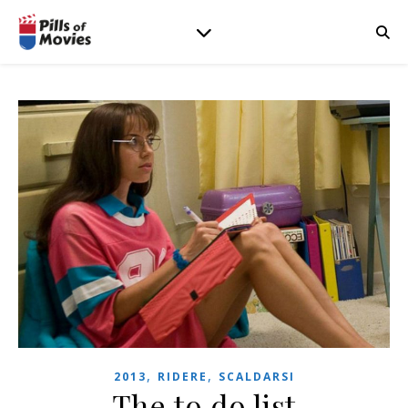
,
,
2013
RIDERE
SCALDARSI
The to do list