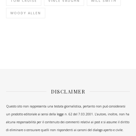
TOM CRUISE
VINCE VAUGHN
WILL SMITH
WOODY ALLEN
DISCLAIMER
Questo sito non rappresenta una testata giornalistica, pertanto non può considerarsi
un prodotto editoriale ai sensi della legge n. 62 del 7.03.2001. L’autore, inoltre, non ha
alcuna responsabilità per il contenuto dei commenti relativi ai post e si assume il diritto
di eliminare o censurare quelli non rispondenti ai canoni del dialogo aperto e civile.