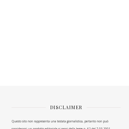
DISCLAIMER
Questo sito non rappresenta una testata giornalistica, pertanto non può
considerarsi un prodotto editoriale ai sensi della legge n. 62 del 7.03.2001.