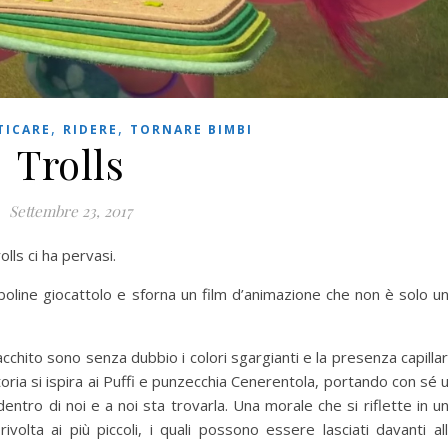
,
,
TICARE
RIDERE
TORNARE BIMBI
Trolls
Settembre 23, 2017
olls ci ha pervasi.
line giocattolo e sforna un film d’animazione che non è solo u
 acchito sono senza dubbio i colori sgargianti e la presenza capilla
oria si ispira ai Puffi e punzecchia Cenerentola, portando con sé 
entro di noi e a noi sta trovarla. Una morale che si riflette in u
volta ai più piccoli, i quali possono essere lasciati davanti al