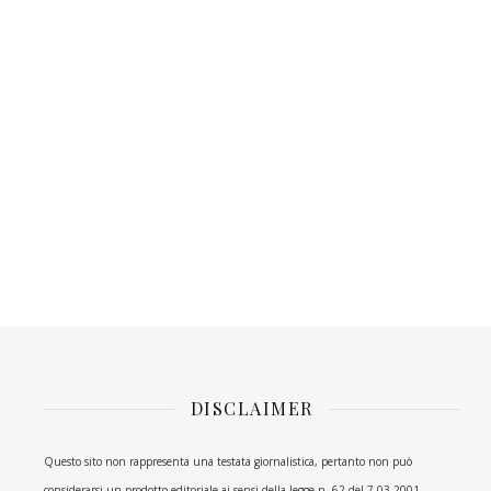
DISCLAIMER
Questo sito non rappresenta una testata giornalistica, pertanto non può
considerarsi un prodotto editoriale ai sensi della legge n. 62 del 7.03.2001.