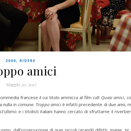
,
2009
RIDERE
oppo amici
Maggio 30, 2017
ommedia francese il cui titolo ammicca al film cult
Quasi amici
, c
ha nulla in comune.
Troppo amici
è infatti precedente di due anni, 
’ultimo e i titolisti italiani hanno cercato di sfruttarne il riverbe
omo, dall’osservazione di quei piccoli (grandi) difetti, manie, tic