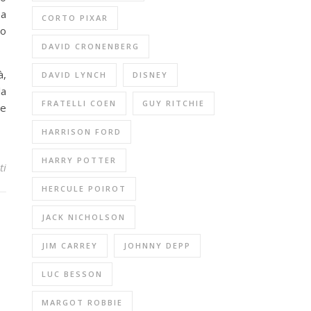
 a
CORTO PIXAR
no
DAVID CRONENBERG
à,
DAVID LYNCH
DISNEY
la
FRATELLI COEN
GUY RITCHIE
se
HARRISON FORD
HARRY POTTER
ti
HERCULE POIROT
JACK NICHOLSON
JIM CARREY
JOHNNY DEPP
LUC BESSON
MARGOT ROBBIE