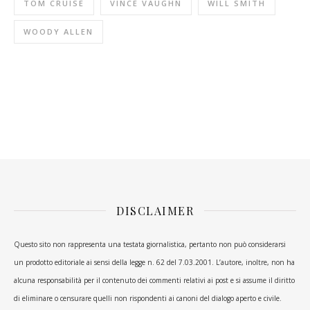
TOM CRUISE
VINCE VAUGHN
WILL SMITH
WOODY ALLEN
DISCLAIMER
Questo sito non rappresenta una testata giornalistica, pertanto non può considerarsi
un prodotto editoriale ai sensi della legge n. 62 del 7.03.2001. L’autore, inoltre, non ha
alcuna responsabilità per il contenuto dei commenti relativi ai post e si assume il diritto
di eliminare o censurare quelli non rispondenti ai canoni del dialogo aperto e civile.