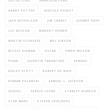
GUY RITCHIE
HARRISON FORD
HARRY POTTER
HERCULE POIROT
JACK NICHOLSON
JIM CARREY
JOHNNY DEPP
LUC BESSON
MARGOT ROBBIE
MARTIN SCORSESE
MEL GIBSON
NICOLE KIDMAN
OSCAR
OWEN WILSON
PIXAR
QUENTIN TARANTINO
REMAKE
RIDLEY SCOTT
ROBERT DE NIRO
ROMAN POLAŃSKI
SAMUEL L. JACKSON
SEQUEL
SERGIO LEONE
STANLEY KUBRICK
STAR WARS
STEVEN SPIELBERG