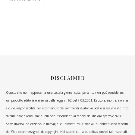
DISCLAIMER
Questo sito non rappresenta una testata giornalistica, pertanto non può considerarsi
un prodotto editoriale ai sensi della legge n. 62 del 7.03.2001. L’autore, inoltre, non ha
alcuna responsabilità per il contenuto dei commenti relativi ai post e si assume il diritto
di eliminare o censurare quelli non rispondenti ai canoni del dialogo aperto e civile.
Salvo diversa indicazione, le immagini e i prodotti multimediali pubblicati sono reperiti
dal Web e contrassegnati da copyright. Nel caso in cui la pubblicazione di tali materiali