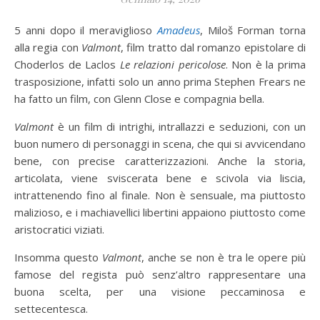
5 anni dopo il meraviglioso
Amadeus
, Miloš Forman torna
alla regia con
Valmont
, film tratto dal romanzo epistolare di
Choderlos de Laclos
Le relazioni pericolose
. Non è la prima
trasposizione, infatti solo un anno prima Stephen Frears ne
ha fatto un film, con Glenn Close e compagnia bella.
Valmont
è un film di intrighi, intrallazzi e seduzioni, con un
buon numero di personaggi in scena, che qui si avvicendano
bene, con precise caratterizzazioni. Anche la storia,
articolata, viene sviscerata bene e scivola via liscia,
intrattenendo fino al finale. Non è sensuale, ma piuttosto
malizioso, e i machiavellici libertini appaiono piuttosto come
aristocratici viziati.
Insomma questo
Valmont
, anche se non è tra le opere più
famose del regista può senz’altro rappresentare una
buona scelta, per una visione peccaminosa e
settecentesca.