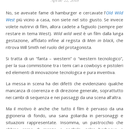
Aprile 22, 2018
No, se avevate fame di hamburger e cercavate l’
Old Wild
West
più vicino a casa, non siete nel sito giusto. Se invece
volete nutrirvi di film, allora cadete a fagiuolo (sempre per
restare in tema West).
Wild wild west
è un film dalla lunga
gestazione, affidato infine al regista di
Men in black
, che
ritrova Will Smith nel ruolo del protagonista.
Si tratta di un “fanta – western” o “western tecnologico”,
per la sua commistione tra i temi cari a cowboys e pistoleri
ed elementi di innovazione tecnologica e pura inventiva.
La messa in scena ha dei difetti che evidenziano qualche
mancanza di coerenza e di direzione generale, soprattutto
nei cambi di sequenza e nei passaggi da una scena all’altra.
Ma il motivo è anche che tutto il film è pervaso da una
gigioneria di fondo, una sana goliardia in personaggi e
situazioni rappresentate. Insomma, un pastrocchio che