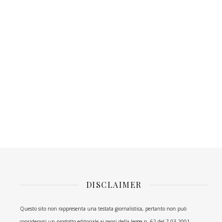
DISCLAIMER
Questo sito non rappresenta una testata giornalistica, pertanto non può
considerarsi un prodotto editoriale ai sensi della legge n. 62 del 7.03.2001.