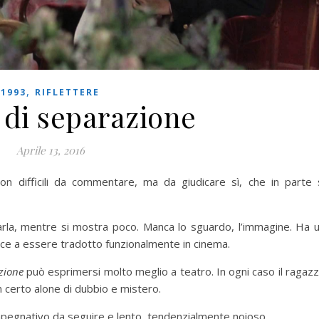
,
1993
RIFLETTERE
 di separazione
Aprile 13, 2016
n difficili da commentare, ma da giudicare sì, che in parte 
i parla, mentre si mostra poco. Manca lo sguardo, l’immagine. Ha 
esce a essere tradotto funzionalmente in cinema.
zione
può esprimersi molto meglio a teatro. In ogni caso il ragaz
n certo alone di dubbio e mistero.
 impegnativo da seguire e lento, tendenzialmente noioso.