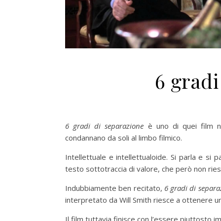
6 gradi
6 gradi di separazione
è uno di quei film no
condannano da soli al limbo filmico.
Intellettuale e intellettualoide. Si parla e s
testo sottotraccia di valore, che però non ri
Indubbiamente ben recitato,
6 gradi di separa
interpretato da Will Smith riesce a ottenere u
Il film tuttavia finisce con l’essere piuttosto