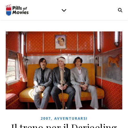
,
2007
AVVENTURARSI
Il treno per il Darjeeling