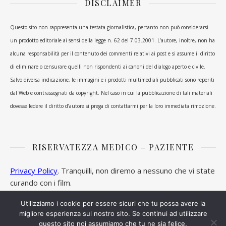
DISCLAIMER
Questo sito non rappresenta una testata giornalistica, pertanto non può considerarsi
un prodotto editoriale ai sensi della legge n. 62 del 7.03.2001. L’autore, inoltre, non ha
alcuna responsabilità per il contenuto dei commenti relativi ai post e si assume il diritto
di eliminare o censurare quelli non rispondenti ai canoni del dialogo aperto e civile.
Salvo diversa indicazione, le immagini e i prodotti multimediali pubblicati sono reperiti
dal Web e contrassegnati da copyright. Nel caso in cui la pubblicazione di tali materiali
dovesse ledere il diritto d’autore si prega di contattarmi per la loro immediata rimozione.
RISERVATEZZA MEDICO – PAZIENTE
Privacy Policy
. Tranquilli, non diremo a nessuno che vi state
curando con i film.
Utilizziamo i cookie per essere sicuri che tu possa avere la
migliore esperienza sul nostro sito. Se continui ad utilizzare
questo sito noi assumiamo che tu ne sia felice.