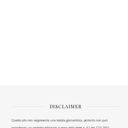
DISCLAIMER
Questo sito non rappresenta una testata giornalistica, pertanto non può
considerarsi un prodotto editoriale ai sensi della legge n. 62 del 7.03.2001.