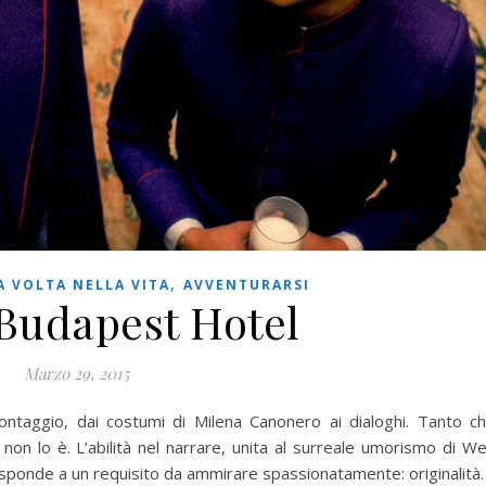
,
 VOLTA NELLA VITA
AVVENTURARSI
Budapest Hotel
Marzo 29, 2015
montaggio, dai costumi di Milena Canonero ai dialoghi. Tanto c
non lo è. L’abilità nel narrare, unita al surreale umorismo di W
sponde a un requisito da ammirare spassionatamente: originalità.