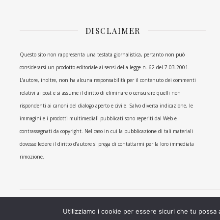
DISCLAIMER
Questo sito non rappresenta una testata giornalistica, pertanto non può
considerarsi un prodotto editoriale ai sensi della legge n. 62 del 7.03.2001.
L’autore, inoltre, non ha alcuna responsabilità per il contenuto dei commenti
relativi ai post e si assume il diritto di eliminare o censurare quelli non
rispondenti ai canoni del dialogo aperto e civile. Salvo diversa indicazione, le
immagini e i prodotti multimediali pubblicati sono reperiti dal Web e
contrassegnati da copyright. Nel caso in cui la pubblicazione di tali materiali
dovesse ledere il diritto d’autore si prega di contattarmi per la loro immediata
rimozione.
Ashe Tema di
WP Royal
.
Utilizziamo i cookie per essere sicuri che tu possa 