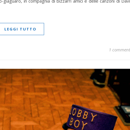
o-giaguaro, in compagnia di bizzarri amici e delle canzoni di Dav
LEGGI TUTTO
1 commen