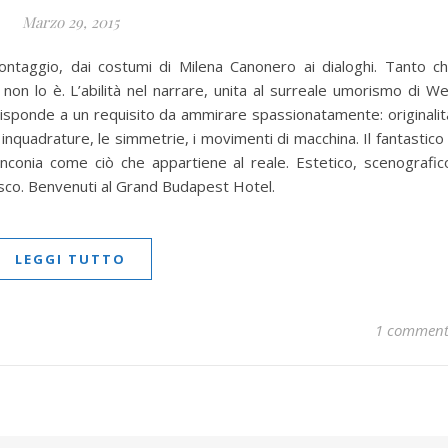
Marzo 29, 2015
montaggio, dai costumi di Milena Canonero ai dialoghi. Tanto c
non lo è. L’abilità nel narrare, unita al surreale umorismo di W
sponde a un requisito da ammirare spassionatamente: originalit
le inquadrature, le simmetrie, i movimenti di macchina. Il fantastico
inconia come ciò che appartiene al reale. Estetico, scenografic
tesco. Benvenuti al Grand Budapest Hotel.
LEGGI TUTTO
1 commen