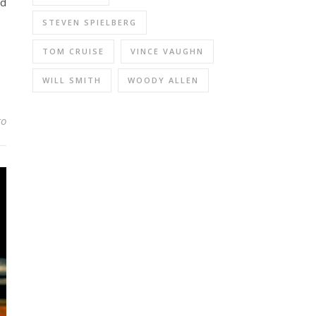
id
STEVEN SPIELBERG
TOM CRUISE
VINCE VAUGHN
WILL SMITH
WOODY ALLEN
to