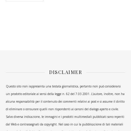
DISCLAIMER
Questo sito non rappresenta una testata giornalistica, pertanto non può considerarsi
un prodotto editoriale ai sensi della legge n. 62 del 7.03.2001. L’autore, inoltre, non ha
alcuna responsabilità per il contenuto dei commenti relativi ai post e si assume il diritto
di eliminare o censurare quelli non rispondenti ai canoni del dialogo aperto e civile.
Salvo diversa indicazione, le immagini e i prodotti multimediali pubblicati sono reperiti
dal Web e contrassegnati da copyright. Nel caso in cui la pubblicazione di tali materiali