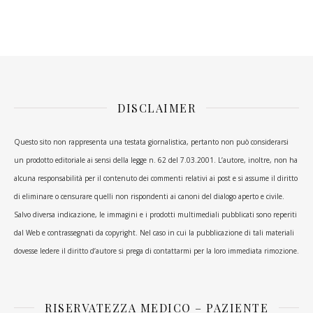
DISCLAIMER
Questo sito non rappresenta una testata giornalistica, pertanto non può considerarsi
un prodotto editoriale ai sensi della legge n. 62 del 7.03.2001. L’autore, inoltre, non ha
alcuna responsabilità per il contenuto dei commenti relativi ai post e si assume il diritto
di eliminare o censurare quelli non rispondenti ai canoni del dialogo aperto e civile.
Salvo diversa indicazione, le immagini e i prodotti multimediali pubblicati sono reperiti
dal Web e contrassegnati da copyright. Nel caso in cui la pubblicazione di tali materiali
dovesse ledere il diritto d’autore si prega di contattarmi per la loro immediata rimozione.
RISERVATEZZA MEDICO – PAZIENTE