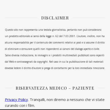
DISCLAIMER
Questo sito non rappresenta una testata giornalistica, pertanto non può considerarsi
un prodotto editoriale ai sensi della legge n. 62 del 7.03.2001. L’autore, inoltre, non ha
alcuna responsabilità per il contenuto dei commenti relativi ai post e si assume il diritto
di eliminare o censurare quelli non rispondenti ai canoni del dialogo aperto e civile.
Salvo diversa indicazione, le immagini e i prodotti multimediali pubblicati sono reperiti
dal Web e contrassegnati da copyright. Nel caso in cui la pubblicazione di tali materiali
dovesse ledere il diritto d’autore si prega di contattarmi per la loro immediata rimozione.
RISERVATEZZA MEDICO – PAZIENTE
Privacy Policy
. Tranquilli, non diremo a nessuno che vi state
curando con i film.