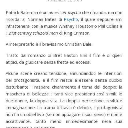
Patrick Bateman è un
american psycho
che rimanda, ma non
ricorda, al Norman Bates di
Psycho
, il quale seppure ami
intrattenersi con la musica Whitney Houston o Phil Collins è
il
21st century schizoid man
di King Crimson.
A interpretarlo è il bravissimo Christian Bale.
Tratto dal romanzo di Bret Easton Ellis il film è di quelli
atipici, da giudicare senza fretta ed eccessi.
Alcune scene creano tensione, annunciandoci le intenzioni
del protagonista, e il film riesce a essere senza dubbio
disturbante. Traspare chiaramente il tema del doppio: la
maschera di bellezza, i tanti vice presidenti così simili, le
due donne, la doppia vita. La doppia percezione, realtà e
immaginazione. La trama tuttavia è debole, il protagonista
non ha un obiettivo (se non appagare i suoi sensi) e non è
accattivante, tanto meno immedesimante nella sua
costruzione e nelle azioni.