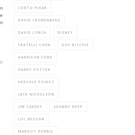
in
CORTO PIXAR
te
DAVID CRONENBERG
un
DAVID LYNCH
DISNEY
FRATELLI COEN
GUY RITCHIE
HARRISON FORD
ti
HARRY POTTER
HERCULE POIROT
JACK NICHOLSON
JIM CARREY
JOHNNY DEPP
LUC BESSON
MARGOT ROBBIE