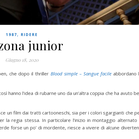
,
1987
RIDERE
zona junior
Giugno 18, 2020
oen, che dopo il thriller
Blood simple – Sangue facile
abbordano 
osì hanno l’idea di rubarne uno da un’altra coppia che ha avuto b
e un film dai tratti cartooneschi, sia per i colori sgargianti che p
r la regia stessa. In particolare l’inizio in montaggio alternato
perde forse un po’ di mordente, riesce a vivere di alcune diverten