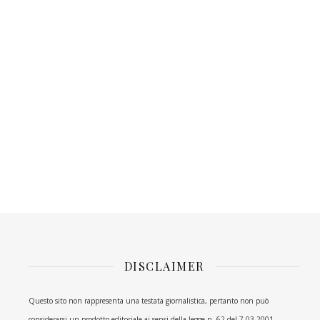
DISCLAIMER
Questo sito non rappresenta una testata giornalistica, pertanto non può
considerarsi un prodotto editoriale ai sensi della legge n. 62 del 7.03.2001.