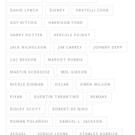
DAVID LYNCH
DISNEY
FRATELLI COEN
GUY RITCHIE
HARRISON FORD
HARRY POTTER
HERCULE POIROT
JACK NICHOLSON
JIM CARREY
JOHNNY DEPP
LUC BESSON
MARGOT ROBBIE
MARTIN SCORSESE
MEL GIBSON
NICOLE KIDMAN
OSCAR
OWEN WILSON
PIXAR
QUENTIN TARANTINO
REMAKE
RIDLEY SCOTT
ROBERT DE NIRO
ROMAN POLAŃSKI
SAMUEL L. JACKSON
SEQUEL
SERGIO LEONE
STANLEY KUBRICK