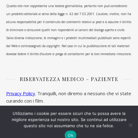
Questo sito non rappresenta una testata giornalistica, pertanto non può considerarsi
un prodotto editoriale ai sensi della legge n. 62 del 7.03.2001. L’autore, inoltre, non ha
alcuna responsabilità per il contenuto dei commenti relativi ai post e si assume il diritto
di eliminare o censurare quelli non rispondenti ai canoni del dialogo aperto e civile.
Salvo diversa indicazione, le immagini e i prodotti multimediali pubblicati sono reperiti
dal Web e contrassegnati da copyright. Nel caso in cui la pubblicazione di tali materiali
dovesse ledere il diritto d’autore si prega di contattarmi per la loro immediata rimozione.
RISERVATEZZA MEDICO – PAZIENTE
Privacy Policy
. Tranquilli, non diremo a nessuno che vi state
curando con i film.
Utilizziamo i cookie per essere sicuri che tu possa avere la
migliore esperienza sul nostro sito. Se continui ad utilizzare
questo sito noi assumiamo che tu ne sia felice.
Ashe Tema di
WP Royal
.
Ok