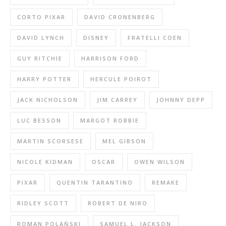
CORTO PIXAR
DAVID CRONENBERG
DAVID LYNCH
DISNEY
FRATELLI COEN
GUY RITCHIE
HARRISON FORD
HARRY POTTER
HERCULE POIROT
JACK NICHOLSON
JIM CARREY
JOHNNY DEPP
LUC BESSON
MARGOT ROBBIE
MARTIN SCORSESE
MEL GIBSON
NICOLE KIDMAN
OSCAR
OWEN WILSON
PIXAR
QUENTIN TARANTINO
REMAKE
RIDLEY SCOTT
ROBERT DE NIRO
ROMAN POLAŃSKI
SAMUEL L. JACKSON