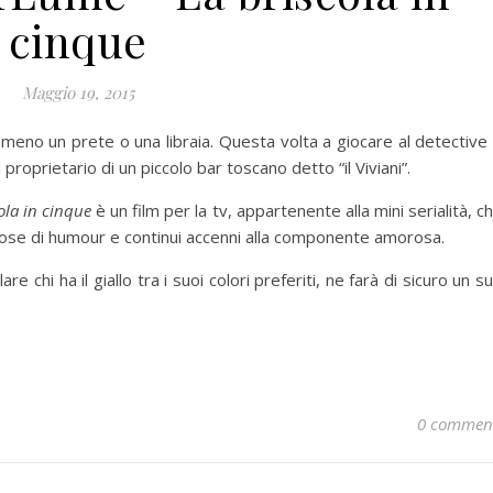
cinque
Maggio 19, 2015
 meno un prete o una libraia. Questa volta a giocare al detective
il proprietario di un piccolo bar toscano detto “il Viviani”.
ola in cinque
è un film per la tv, appartenente alla mini serialità, c
 dose di humour e continui accenni alla componente amorosa.
are chi ha il giallo tra i suoi colori preferiti, ne farà di sicuro un s
0 commen