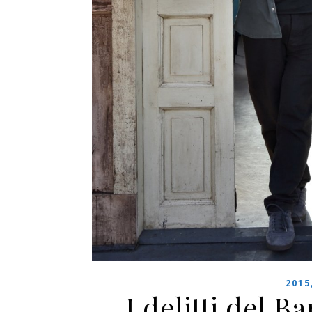
2015
I delitti del B