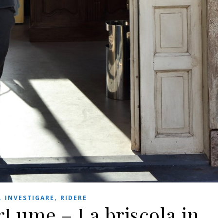
,
,
INVESTIGARE
RIDERE
arLume – La briscola in