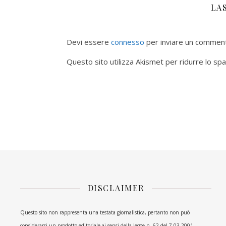
LA
Devi essere
connesso
per inviare un commen
Questo sito utilizza Akismet per ridurre lo sp
DISCLAIMER
Questo sito non rappresenta una testata giornalistica, pertanto non può
considerarsi un prodotto editoriale ai sensi della legge n. 62 del 7.03.2001.